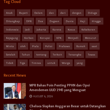
Tag Cloud
Anak
Bupati
Dalam
dan
dari
dengan
Diduga
Ditangkap
DPR
Dua
Dugaan
Dunia
Haji
Hingga
Indonesia
Jadi
Jakarta
Karena
Kasus
Kebakaran
Kejagung
Korban
Korupsi
KPK
Menjadi
Menurut
Minta
oleh
Piala
Polisi
Prabowo
Rumah
saat
Setelah
Tahun
tentang
Terkait
Tersangka
Tewas
Tidak
Tiga
Timnas
untuk
Warga
yang
Recent News
MPR Bahas Poin Penting PPHN dan Opsi
Amendemen UUD 1945 yang Menguat
AUGUST 6, 2026
Chelsea Siapkan Anggaran Besar untuk Datangkan