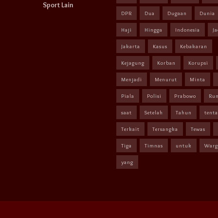
Sport Lain
DPR
Dua
Dugaan
Dunia
Haji
Hingga
Indonesia
Ja
Jakarta
Kasus
Kebakaran
Kejagung
Korban
Korupsi
Menjadi
Menurut
Minta
Piala
Polisi
Prabowo
Ru
saat
Setelah
Tahun
tent
Terkait
Tersangka
Tewas
Tiga
Timnas
untuk
Warg
yang