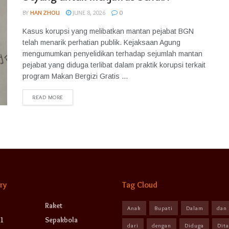
BY
HAN ZHOU
JUNE 8, 2026
0
Kasus korupsi yang melibatkan mantan pejabat BGN
telah menarik perhatian publik. Kejaksaan Agung
mengumumkan penyelidikan terhadap sejumlah mantan
pejabat yang diduga terlibat dalam praktik korupsi terkait
program Makan Bergizi Gratis ...
READ MORE
ry
Tag Cloud
Raket
Anak
Bupati
Dalam
dan
1
Sepakbola
dari
dengan
Diduga
Dit