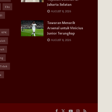
Jakarta Selatan
Eks
AUGUST 8, 2026
di
Tawaran Menarik
Arsenal untuk Vinicius
KPK
Junior Terungkap
AUGUST 8, 2026
oleh
mah
ang
Tidak
a