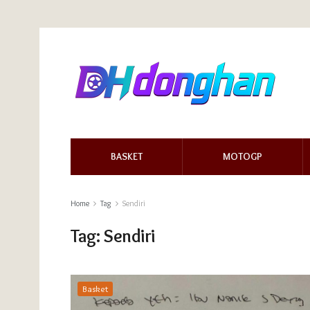
BASKET
MOTOGP
Home
Tag
Sendiri
Tag:
Sendiri
Basket