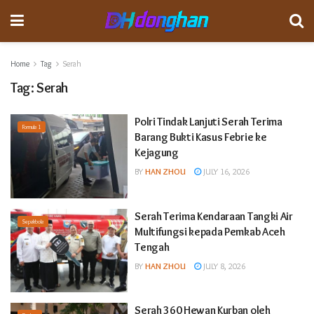
Home
Tag
Serah
Tag:
Serah
Polri Tindak Lanjuti Serah Terima
Formula 1
Barang Bukti Kasus Febrie ke
Kejagung
BY
HAN ZHOU
JULY 16, 2026
Serah Terima Kendaraan Tangki Air
Sepakbola
Multifungsi kepada Pemkab Aceh
Tengah
BY
HAN ZHOU
JULY 8, 2026
Serah 360 Hewan Kurban oleh