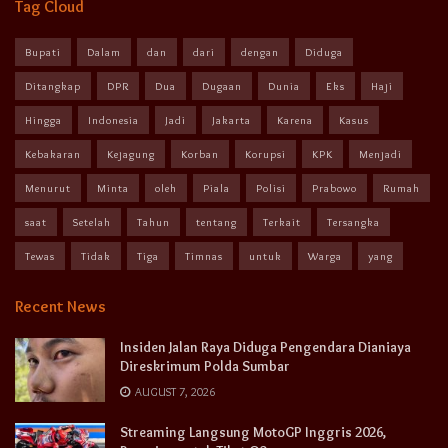
Tag Cloud
Bupati
Dalam
dan
dari
dengan
Diduga
Ditangkap
DPR
Dua
Dugaan
Dunia
Eks
Haji
Hingga
Indonesia
Jadi
Jakarta
Karena
Kasus
Kebakaran
Kejagung
Korban
Korupsi
KPK
Menjadi
Menurut
Minta
oleh
Piala
Polisi
Prabowo
Rumah
saat
Setelah
Tahun
tentang
Terkait
Tersangka
Tewas
Tidak
Tiga
Timnas
untuk
Warga
yang
Recent News
Insiden Jalan Raya Diduga Pengendara Dianiaya
Direskrimum Polda Sumbar
AUGUST 7, 2026
Streaming Langsung MotoGP Inggris 2026,