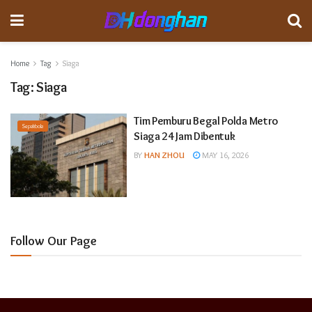
Home
Tag
Siaga
Tag:
Siaga
Tim Pemburu Begal Polda Metro
Sepakbola
Siaga 24 Jam Dibentuk
BY
HAN ZHOU
MAY 16, 2026
Follow Our Page