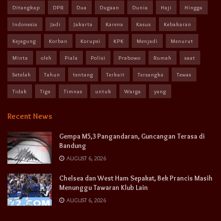
Ditangkap
DPR
Dua
Dugaan
Dunia
Haji
Hingga
Indonesia
Jadi
Jakarta
Karena
Kasus
Kebakaran
Kejagung
Korban
Korupsi
KPK
Menjadi
Menurut
Minta
oleh
Piala
Polisi
Prabowo
Rumah
saat
Setelah
Tahun
tentang
Terkait
Tersangka
Tewas
Tidak
Tiga
Timnas
untuk
Warga
yang
Recent News
Gempa M5,3 Pangandaran, Guncangan Terasa di
Bandung
AUGUST 6, 2026
Chelsea dan West Ham Sepakat, Bek Prancis Masih
Menunggu Tawaran Klub Lain
AUGUST 6, 2026