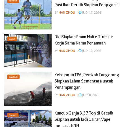
Sport Lain
Pastikan Persib Siapkan Pengganti
BY
HAN ZHOU
JULY 17, 2026
DKI Siapkan Enam Halte Tj untuk
Basket
Kerja Sama Nama Penamaan
BY
HAN ZHOU
JULY 10, 2026
Kebakaran TPA, Pemkab Tangerang
Sepakbola
Siapkan Lahan Sementara untuk
Penampungan
BY
HAN ZHOU
JULY 8, 2026
Kuncup Ganja 3,37 Ton di Gresik
Formula 1
Siapkan untuk Jadi Cairan Vape
menurut BNN