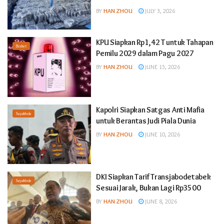
BY
HAN ZHOU
JULY 3, 2026
KPU Siapkan Rp1,42 T untuk Tahapan
Basket
Pemilu 2029 dalam Pagu 2027
BY
HAN ZHOU
JUNE 15, 2026
Kapolri Siapkan Satgas Anti Mafia
Sepakbola
untuk Berantas Judi Piala Dunia
BY
HAN ZHOU
JUNE 10, 2026
DKI Siapkan Tarif Transjabodetabek
Sepakbola
Sesuai Jarak, Bukan Lagi Rp3500
BY
HAN ZHOU
JUNE 8, 2026