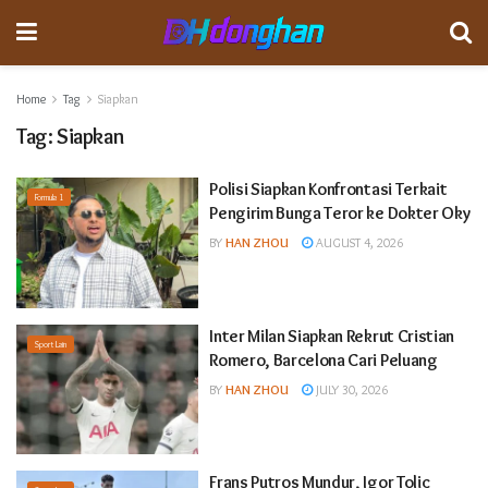
Home
Tag
Siapkan
Tag:
Siapkan
Polisi Siapkan Konfrontasi Terkait
Formula 1
Pengirim Bunga Teror ke Dokter Oky
BY
HAN ZHOU
AUGUST 4, 2026
Inter Milan Siapkan Rekrut Cristian
Sport Lain
Romero, Barcelona Cari Peluang
BY
HAN ZHOU
JULY 30, 2026
Frans Putros Mundur, Igor Tolic