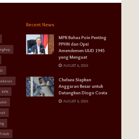
Recent News
MPR Bahas Poin Penting
PPHN dan Opsi
angkap
Amendemen UUD 1945
yang Menguat
AUGUST 6, 2026
di
Chelsea Siapkan
bakaran
Anggaran Besar untuk
KPK
Datangkan Diogo Costa
AUGUST 6, 2026
oleh
mah
ang
Tidak