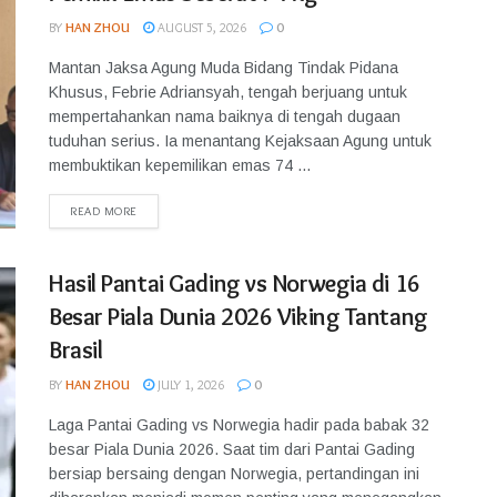
BY
HAN ZHOU
AUGUST 5, 2026
0
Mantan Jaksa Agung Muda Bidang Tindak Pidana
Khusus, Febrie Adriansyah, tengah berjuang untuk
mempertahankan nama baiknya di tengah dugaan
tuduhan serius. Ia menantang Kejaksaan Agung untuk
membuktikan kepemilikan emas 74 ...
READ MORE
Hasil Pantai Gading vs Norwegia di 16
Besar Piala Dunia 2026 Viking Tantang
Brasil
BY
HAN ZHOU
JULY 1, 2026
0
Laga Pantai Gading vs Norwegia hadir pada babak 32
besar Piala Dunia 2026. Saat tim dari Pantai Gading
bersiap bersaing dengan Norwegia, pertandingan ini