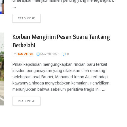
diharapkan menjadi momen penting yang menegangkan.
...
READ MORE
Korban Mengirim Pesan Suara Tantang
Berkelahi
BY
HAN ZHOU
MAY 28, 2026
0
Pihak kepolisian mengungkapkan rincian baru terkait
insiden penganiayaan yang dilakukan oleh seorang
selebgram asal Brunei, Mohamad Irman Ali, terhadap
kawannya hingga menyebabkan kematian. Penyidikan
menunjukkan bahwa sebelum peristiwa tragis ini, ...
READ MORE