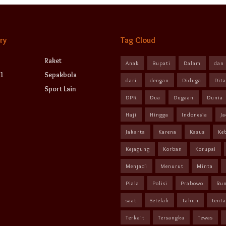
ry
Tag Cloud
Raket
Anak
Bupati
Dalam
dan
1
Sepakbola
dari
dengan
Diduga
Dit
Sport Lain
DPR
Dua
Dugaan
Dunia
Haji
Hingga
Indonesia
Ja
Jakarta
Karena
Kasus
Ke
Kejagung
Korban
Korupsi
Menjadi
Menurut
Minta
Piala
Polisi
Prabowo
Ru
saat
Setelah
Tahun
tent
Terkait
Tersangka
Tewas