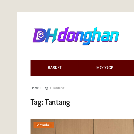
BASKET
MOTOGP
Home
Tag
Tantang
Tag:
Tantang
Formula 1