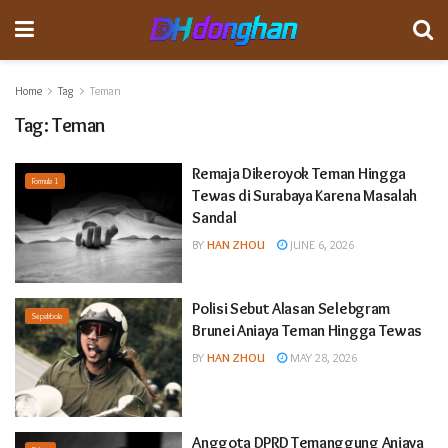
Home
Tag
Teman
Tag:
Teman
Remaja Dikeroyok Teman Hingga
Formula 1
Tewas di Surabaya Karena Masalah
Sandal
BY
HAN ZHOU
JUNE 6, 2026
Polisi Sebut Alasan Selebgram
Sepakbola
Brunei Aniaya Teman Hingga Tewas
BY
HAN ZHOU
MAY 28, 2026
Anggota DPRD Temanggung Aniaya