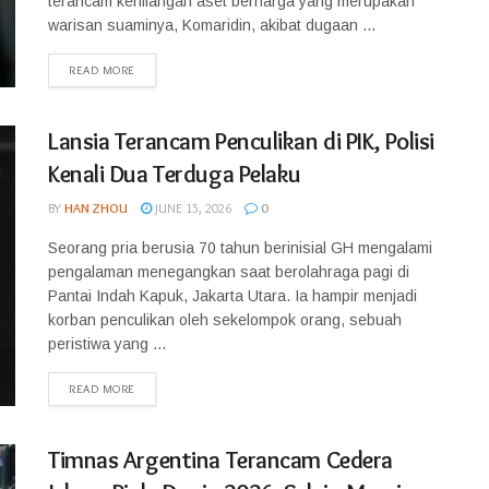
terancam kehilangan aset berharga yang merupakan
warisan suaminya, Komaridin, akibat dugaan ...
READ MORE
Lansia Terancam Penculikan di PIK, Polisi
Kenali Dua Terduga Pelaku
BY
HAN ZHOU
JUNE 15, 2026
0
Seorang pria berusia 70 tahun berinisial GH mengalami
pengalaman menegangkan saat berolahraga pagi di
Pantai Indah Kapuk, Jakarta Utara. Ia hampir menjadi
korban penculikan oleh sekelompok orang, sebuah
peristiwa yang ...
READ MORE
Timnas Argentina Terancam Cedera