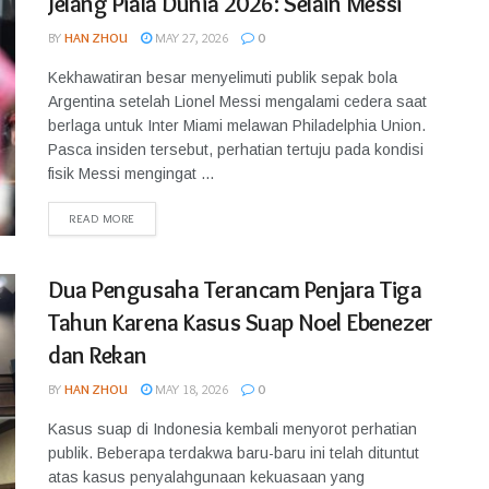
Jelang Piala Dunia 2026: Selain Messi
BY
HAN ZHOU
MAY 27, 2026
0
Kekhawatiran besar menyelimuti publik sepak bola
Argentina setelah Lionel Messi mengalami cedera saat
berlaga untuk Inter Miami melawan Philadelphia Union.
Pasca insiden tersebut, perhatian tertuju pada kondisi
fisik Messi mengingat ...
READ MORE
Dua Pengusaha Terancam Penjara Tiga
Tahun Karena Kasus Suap Noel Ebenezer
dan Rekan
BY
HAN ZHOU
MAY 18, 2026
0
Kasus suap di Indonesia kembali menyorot perhatian
publik. Beberapa terdakwa baru-baru ini telah dituntut
atas kasus penyalahgunaan kekuasaan yang