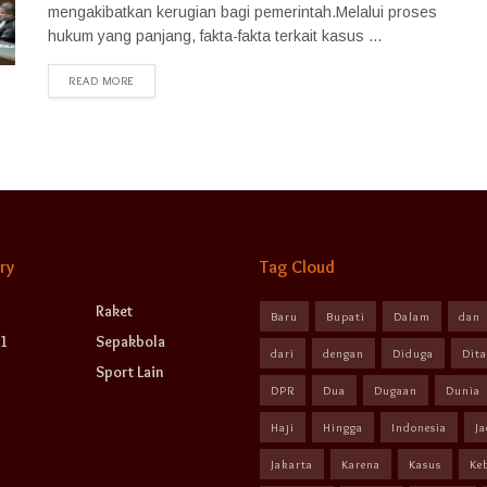
mengakibatkan kerugian bagi pemerintah.Melalui proses
hukum yang panjang, fakta-fakta terkait kasus ...
READ MORE
ry
Tag Cloud
Raket
Baru
Bupati
Dalam
dan
1
Sepakbola
dari
dengan
Diduga
Dit
Sport Lain
DPR
Dua
Dugaan
Dunia
Haji
Hingga
Indonesia
Ja
Jakarta
Karena
Kasus
Ke