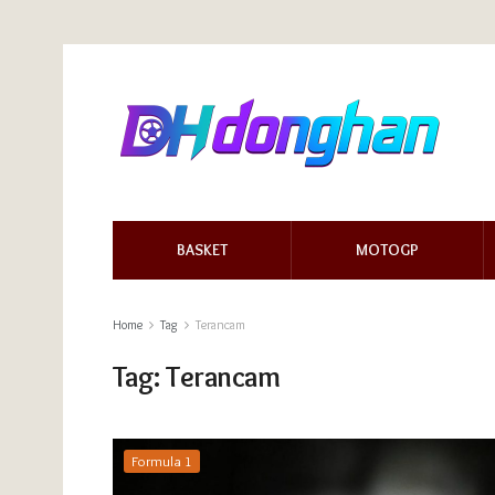
BASKET
MOTOGP
Home
Tag
Terancam
Tag:
Terancam
Formula 1