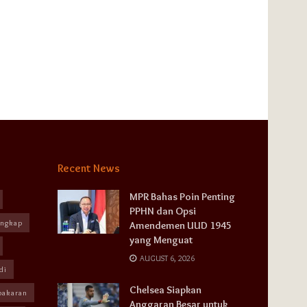
Recent News
MPR Bahas Poin Penting
PPHN dan Opsi
angkap
Amendemen UUD 1945
yang Menguat
AUGUST 6, 2026
di
Chelsea Siapkan
bakaran
Anggaran Besar untuk