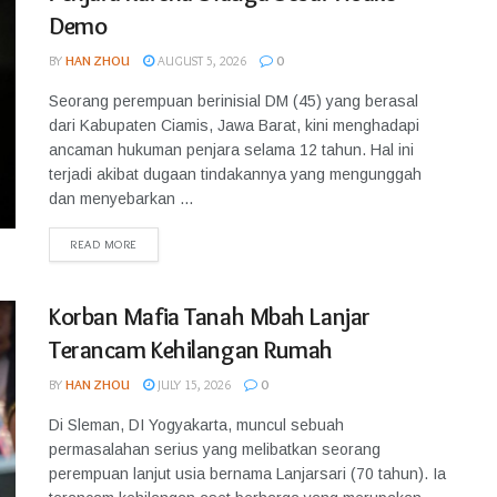
Demo
BY
HAN ZHOU
AUGUST 5, 2026
0
Seorang perempuan berinisial DM (45) yang berasal
dari Kabupaten Ciamis, Jawa Barat, kini menghadapi
ancaman hukuman penjara selama 12 tahun. Hal ini
terjadi akibat dugaan tindakannya yang mengunggah
dan menyebarkan ...
READ MORE
Korban Mafia Tanah Mbah Lanjar
Terancam Kehilangan Rumah
BY
HAN ZHOU
JULY 15, 2026
0
Di Sleman, DI Yogyakarta, muncul sebuah
permasalahan serius yang melibatkan seorang
perempuan lanjut usia bernama Lanjarsari (70 tahun). Ia