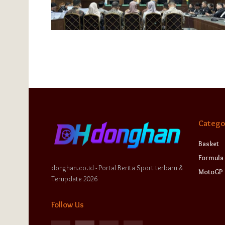
Catego
Basket
Formula 
donghan.co.id - Portal Berita Sport terbaru &
MotoGP
Terupdate 2026
Follow Us