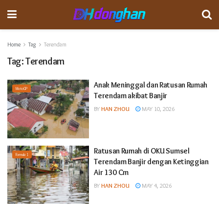
Home
Tag
Terendam
Tag:
Terendam
Anak Meninggal dan Ratusan Rumah
MotoGP
Terendam akibat Banjir
BY
HAN ZHOU
MAY 10, 2026
Ratusan Rumah di OKU Sumsel
Formula 1
Terendam Banjir dengan Ketinggian
Air 130 Cm
BY
HAN ZHOU
MAY 4, 2026