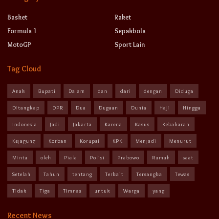
Basket
Raket
Formula 1
Sepakbola
MotoGP
Sport Lain
Tag Cloud
Anak
Bupati
Dalam
dan
dari
dengan
Diduga
Ditangkap
DPR
Dua
Dugaan
Dunia
Haji
Hingga
Indonesia
Jadi
Jakarta
Karena
Kasus
Kebakaran
Kejagung
Korban
Korupsi
KPK
Menjadi
Menurut
Minta
oleh
Piala
Polisi
Prabowo
Rumah
saat
Setelah
Tahun
tentang
Terkait
Tersangka
Tewas
Tidak
Tiga
Timnas
untuk
Warga
yang
Recent News