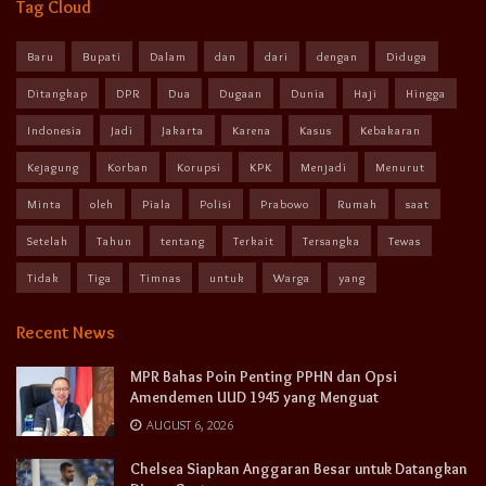
Tag Cloud
Baru
Bupati
Dalam
dan
dari
dengan
Diduga
Ditangkap
DPR
Dua
Dugaan
Dunia
Haji
Hingga
Indonesia
Jadi
Jakarta
Karena
Kasus
Kebakaran
Kejagung
Korban
Korupsi
KPK
Menjadi
Menurut
Minta
oleh
Piala
Polisi
Prabowo
Rumah
saat
Setelah
Tahun
tentang
Terkait
Tersangka
Tewas
Tidak
Tiga
Timnas
untuk
Warga
yang
Recent News
MPR Bahas Poin Penting PPHN dan Opsi
Amendemen UUD 1945 yang Menguat
AUGUST 6, 2026
Chelsea Siapkan Anggaran Besar untuk Datangkan