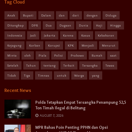
Tag Cloud
Anak
Bupati
Dalam
dan
dari
dengan
Diduga
Ditangkap
DPR
Dua
Dugaan
Dunia
Haji
Hingga
Indonesia
Jadi
Jakarta
Karena
Kasus
Kebakaran
Kejagung
Korban
Korupsi
KPK
Menjadi
Menurut
Minta
oleh
Piala
Polisi
Prabowo
Rumah
saat
Setelah
Tahun
tentang
Terkait
Tersangka
Tewas
Tidak
Tiga
Timnas
untuk
Warga
yang
Recent News
Polda Tetapkan Empat Tersangka Penampung 52,5
Ton Timah Ilegal di Belitung
AUGUST 7, 2026
MPR Bahas Poin Penting PPHN dan Opsi