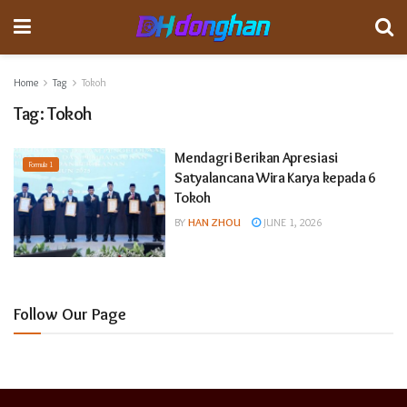
Home
Tag
Tokoh
Tag:
Tokoh
Mendagri Berikan Apresiasi
Formula 1
Satyalancana Wira Karya kepada 6
Tokoh
BY
HAN ZHOU
JUNE 1, 2026
Follow Our Page