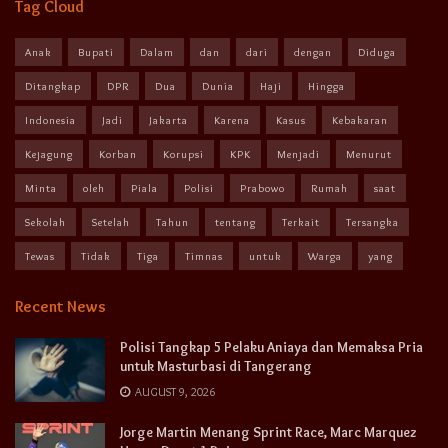
Tag Cloud
Anak
Bupati
Dalam
dan
dari
dengan
Diduga
Ditangkap
DPR
Dua
Dunia
Haji
Hingga
Indonesia
Jadi
Jakarta
Karena
Kasus
Kebakaran
Kejagung
Korban
Korupsi
KPK
Menjadi
Menurut
Minta
oleh
Piala
Polisi
Prabowo
Rumah
saat
Sekolah
Setelah
Tahun
tentang
Terkait
Tersangka
Tewas
Tidak
Tiga
Timnas
untuk
Warga
yang
Recent News
Polisi Tangkap 5 Pelaku Aniaya dan Memaksa Pria
untuk Masturbasi di Tangerang
AUGUST 9, 2026
Jorge Martin Menang Sprint Race, Marc Marquez