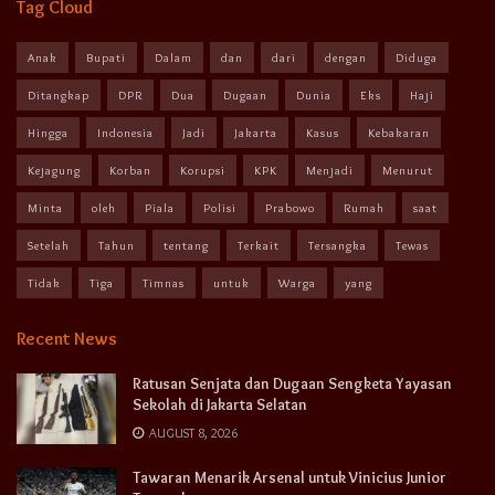
Tag Cloud
Anak
Bupati
Dalam
dan
dari
dengan
Diduga
Ditangkap
DPR
Dua
Dugaan
Dunia
Eks
Haji
Hingga
Indonesia
Jadi
Jakarta
Kasus
Kebakaran
Kejagung
Korban
Korupsi
KPK
Menjadi
Menurut
Minta
oleh
Piala
Polisi
Prabowo
Rumah
saat
Setelah
Tahun
tentang
Terkait
Tersangka
Tewas
Tidak
Tiga
Timnas
untuk
Warga
yang
Recent News
Ratusan Senjata dan Dugaan Sengketa Yayasan
Sekolah di Jakarta Selatan
AUGUST 8, 2026
Tawaran Menarik Arsenal untuk Vinicius Junior