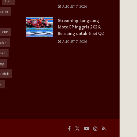
Haji
AUGUST 7, 2026
karta
Streaming Langsung
MotoGP Inggris 2026,
KPK
Bersaing untuk Tiket Q2
AUGUST 7, 2026
oleh
mah
ang
Tidak
a