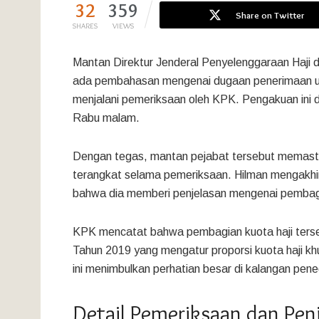
32
359
Share on Twitter
SHARES
VIEWS
Mantan Direktur Jenderal Penyelenggaraan Haj
ada pembahasan mengenai dugaan penerimaan uan
menjalani pemeriksaan oleh KPK. Pengakuan ini 
Rabu malam.
Dengan tegas, mantan pejabat tersebut memasti
terangkat selama pemeriksaan. Hilman mengakhir
bahwa dia memberi penjelasan mengenai pembagia
KPK mencatat bahwa pembagian kuota haji ter
Tahun 2019 yang mengatur proporsi kuota haji kh
ini menimbulkan perhatian besar di kalangan pe
Detail Pemeriksaan dan Pen