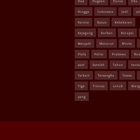
Dua
Dugaan
Dunia
Eks
Hingga
Indonesia
Jadi
Ja
Karena
Kasus
Kebakaran
Kejagung
Korban
Korupsi
Menjadi
Menurut
Minta
Piala
Polisi
Prabowo
Ru
saat
Setelah
Tahun
tent
Terkait
Tersangka
Tewas
Tiga
Timnas
untuk
Warg
yang