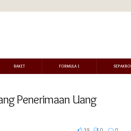
RAKET
FORMULA 1
SEPAKBO
tang Penerimaan Uang
39
0
0