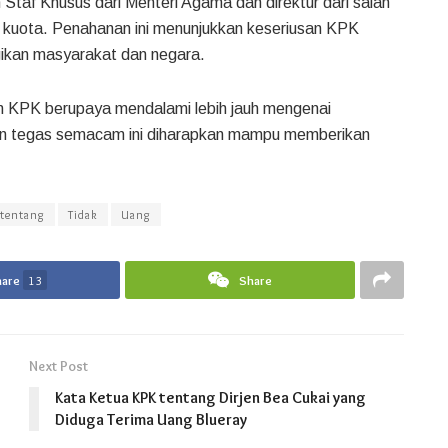
 Staf Khusus dari Menteri Agama dan direktur dari salah
n kuota. Penahanan ini menunjukkan keseriusan KPK
gikan masyarakat dan negara.
dan KPK berupaya mendalami lebih jauh mengenai
dakan tegas semacam ini diharapkan mampu memberikan
tentang
Tidak
Uang
hare
13
Share
Next Post
Kata Ketua KPK tentang Dirjen Bea Cukai yang
Diduga Terima Uang Blueray