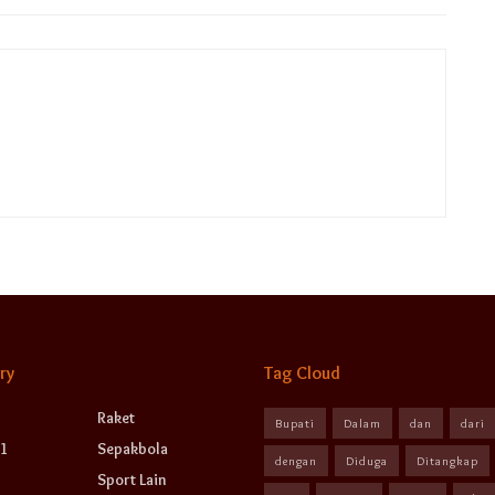
ry
Tag Cloud
Raket
Bupati
Dalam
dan
dari
1
Sepakbola
dengan
Diduga
Ditangkap
Sport Lain