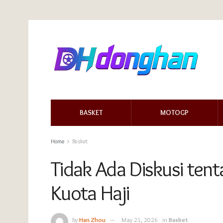
BASKET
MOTOGP
Home
Basket
Tidak Ada Diskusi ten
Kuota Haji
by
Han Zhou
May 21, 2026
in
Basket