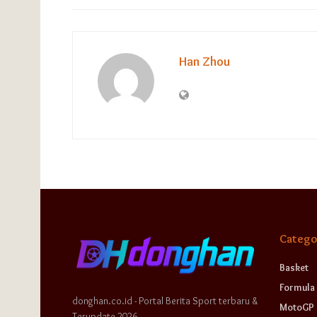
Han Zhou
Catego
Basket
Formula 
donghan.co.id - Portal Berita Sport terbaru &
MotoGP
Terupdate 2026