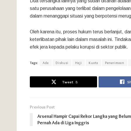
Dua tersangka lainnya yang sudah ditahan adalah
satu perusahaan yang terlibat dalam pengelolaa
dalam menanggapi situasi yang berpotensi meru
Oleh karena itu, proses hukum terus berlanjut, 
keterlibatan pihak lain dalam masalah ini. Tin
efek jera kepada pelaku korupsi di sektor publik.
Tags:
Ada
Diskusi
Haji
Kuota
Penerimaan
Tweet
8
S
Previous Post
Arsenal Hampir Capai Rekor Langka yang Belum
Pernah Ada di Liga Inggris