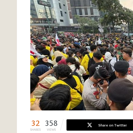
32
358
Share on Twitter
SHARES
VIEWS