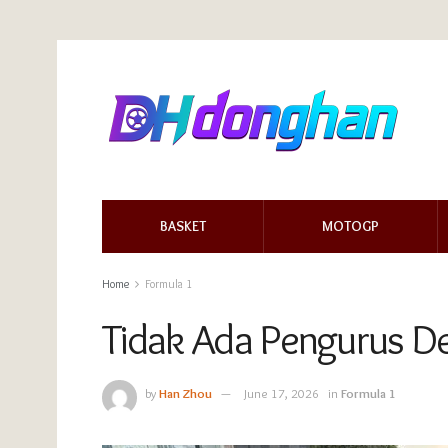
BASKET
MOTOGP
Home
Formula 1
Tidak Ada Pengurus 
by
Han Zhou
June 17, 2026
in
Formula 1