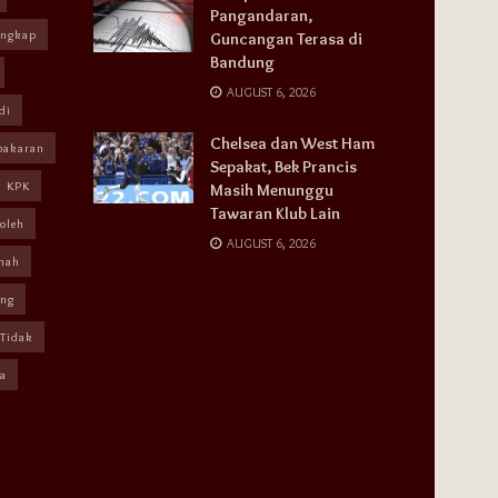
Pangandaran,
angkap
Guncangan Terasa di
Bandung
AUGUST 6, 2026
di
Chelsea dan West Ham
bakaran
Sepakat, Bek Prancis
KPK
Masih Menunggu
Tawaran Klub Lain
oleh
AUGUST 6, 2026
mah
ang
Tidak
a