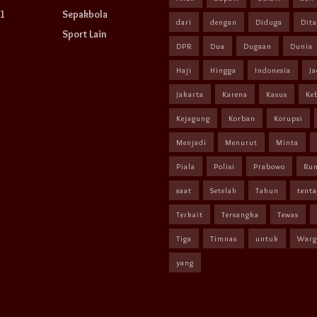
1
Sepakbola
dari
dengan
Diduga
Dit
Sport Lain
DPR
Dua
Dugaan
Dunia
Haji
Hingga
Indonesia
Ja
Jakarta
Karena
Kasus
Ke
Kejagung
Korban
Korupsi
Menjadi
Menurut
Minta
Piala
Polisi
Prabowo
Ru
saat
Setelah
Tahun
tent
Terkait
Tersangka
Tewas
Tiga
Timnas
untuk
Warg
yang