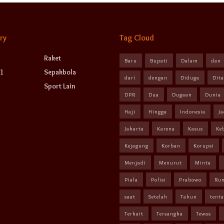
ry
Tag Cloud
Raket
Baru
Bupati
Dalam
dan
1
Sepakbola
dari
dengan
Diduga
Dit
Sport Lain
DPR
Dua
Dugaan
Dunia
Haji
Hingga
Indonesia
Ja
Jakarta
Karena
Kasus
Ke
Kejagung
Korban
Korupsi
Menjadi
Menurut
Minta
Piala
Polisi
Prabowo
Ru
saat
Setelah
Tahun
tent
Terkait
Tersangka
Tewas