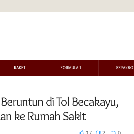
RAKET
FORMULA 1
SEPAKBO
 Beruntun di Tol Becakayu,
kan ke Rumah Sakit
37
2
0