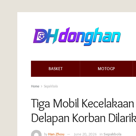
BASKET
MOTOGP
Home
Sepakbola
Tiga Mobil Kecelakaan
Delapan Korban Dilari
by
Han Zhou
June 20, 2026
in
Sepakbola