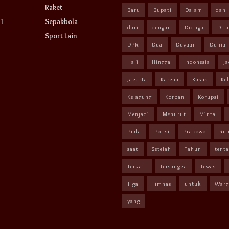
Raket
Baru
Bupati
Dalam
dan
1
Sepakbola
dari
dengan
Diduga
Dit
Sport Lain
DPR
Dua
Dugaan
Dunia
Haji
Hingga
Indonesia
Ja
Jakarta
Karena
Kasus
Ke
Kejagung
Korban
Korupsi
Menjadi
Menurut
Minta
Piala
Polisi
Prabowo
Ru
saat
Setelah
Tahun
tent
Terkait
Tersangka
Tewas
Tiga
Timnas
untuk
Warg
yang