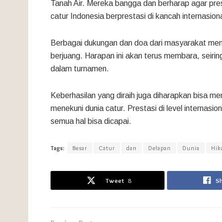
Tanah Air. Mereka bangga dan berharap agar presta
catur Indonesia berprestasi di kancah internasiona
Berbagai dukungan dan doa dari masyarakat menja
berjuang. Harapan ini akan terus membara, seiri
dalam turnamen.
Keberhasilan yang diraih juga diharapkan bisa men
menekuni dunia catur. Prestasi di level internasi
semua hal bisa dicapai.
Tags:
Besar
Catur
dan
Delapan
Dunia
Hik
Tweet
8
S