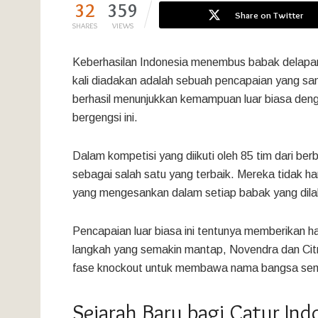
32
359
Share on Twitter
SHARES
VIEWS
Keberhasilan Indonesia menembus babak delapa
kali diadakan adalah sebuah pencapaian yang sang
berhasil menunjukkan kemampuan luar biasa den
bergengsi ini.
Dalam kompetisi yang diikuti oleh 85 tim dari ber
sebagai salah satu yang terbaik. Mereka tidak h
yang mengesankan dalam setiap babak yang dilal
Pencapaian luar biasa ini tentunya memberikan h
langkah yang semakin mantap, Novendra dan Cit
fase knockout untuk membawa nama bangsa semaki
Sejarah Baru bagi Catur In