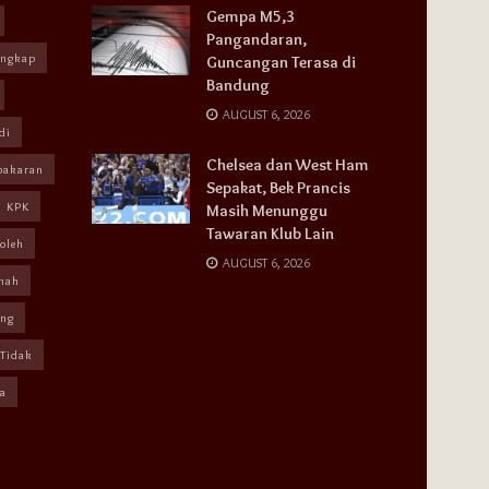
Gempa M5,3
Pangandaran,
angkap
Guncangan Terasa di
Bandung
AUGUST 6, 2026
di
Chelsea dan West Ham
bakaran
Sepakat, Bek Prancis
KPK
Masih Menunggu
Tawaran Klub Lain
oleh
AUGUST 6, 2026
mah
ang
Tidak
a