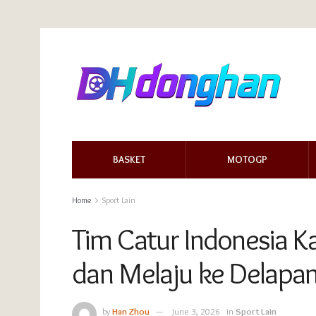
BASKET
MOTOGP
Home
Sport Lain
Tim Catur Indonesia 
dan Melaju ke Delapan
by
Han Zhou
June 3, 2026
in
Sport Lain