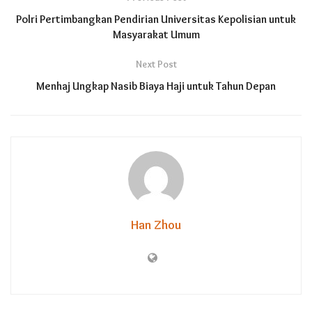
Polri Pertimbangkan Pendirian Universitas Kepolisian untuk
Masyarakat Umum
Next Post
Menhaj Ungkap Nasib Biaya Haji untuk Tahun Depan
Han Zhou