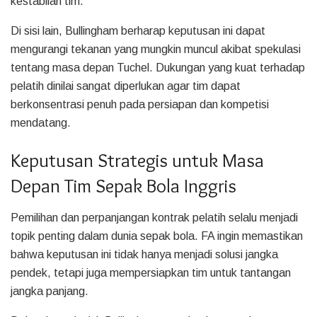
kestabilan tim.
Di sisi lain, Bullingham berharap keputusan ini dapat
mengurangi tekanan yang mungkin muncul akibat spekulasi
tentang masa depan Tuchel. Dukungan yang kuat terhadap
pelatih dinilai sangat diperlukan agar tim dapat
berkonsentrasi penuh pada persiapan dan kompetisi
mendatang.
Keputusan Strategis untuk Masa
Depan Tim Sepak Bola Inggris
Pemilihan dan perpanjangan kontrak pelatih selalu menjadi
topik penting dalam dunia sepak bola. FA ingin memastikan
bahwa keputusan ini tidak hanya menjadi solusi jangka
pendek, tetapi juga mempersiapkan tim untuk tantangan
jangka panjang.