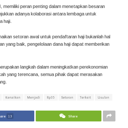
, memiliki peran penting dalam menetapkan besaran
unjukkan adanya kolaborasi antara lembaga untuk
 haji.
ikan setoran awal untuk pendaftaran haji bukanlah hal
n yang baik, pengelolaan dana haji dapat memberikan
i merupakan langkah dalam meningkatkan perekonomian
gkah yang terencana, semua pihak dapat merasakan
ang.
Kenaikan
Menjadi
Rp35
Setoran
Terkait
Usulan
hare
13
Share