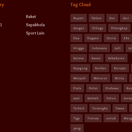
ry
Tag Cloud
Raket
Bupati
Dalam
dan
dari
1
Sepakbola
dengan
Diduga
Ditangkap
Sport Lain
Dua
Dugaan
Dunia
Eks
Hingga
Indonesia
Jadi
Ja
Karena
Kasus
Kebakaran
Kejagung
Korban
Korupsi
Menjadi
Menurut
Minta
Piala
Polisi
Prabowo
Ru
saat
Setelah
Tahun
tent
Terkait
Tersangka
Tewas
Tiga
Timnas
untuk
Warg
yang