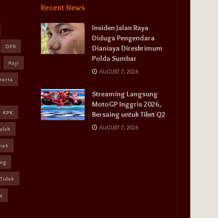
Recent News
Insiden Jalan Raya
Diduga Pengendara
DPR
Dianiaya Direskrimum
Polda Sumbar
Haji
AUGUST 7, 2026
karta
Streaming Langsung
MotoGP Inggris 2026,
KPK
Bersaing untuk Tiket Q2
AUGUST 7, 2026
oleh
mah
ang
Tidak
a