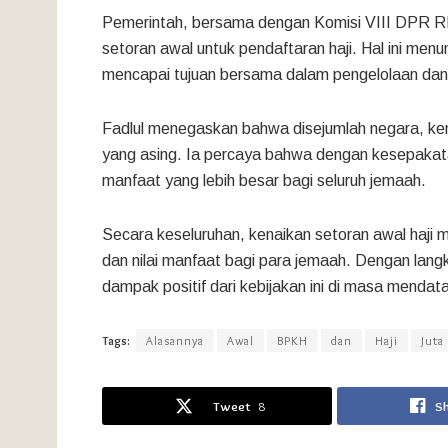
Pemerintah, bersama dengan Komisi VIII DPR RI
setoran awal untuk pendaftaran haji. Hal ini men
mencapai tujuan bersama dalam pengelolaan dana
Fadlul menegaskan bahwa disejumlah negara, kena
yang asing. Ia percaya bahwa dengan kesepakata
manfaat yang lebih besar bagi seluruh jemaah.
Secara keseluruhan, kenaikan setoran awal haj
dan nilai manfaat bagi para jemaah. Dengan lan
dampak positif dari kebijakan ini di masa mendat
Tags:
Alasannya
Awal
BPKH
dan
Haji
Juta
Tweet
8
S