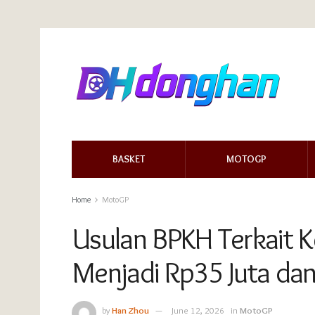
BASKET
MOTOGP
Home
MotoGP
Usulan BPKH Terkait K
Menjadi Rp35 Juta da
by
Han Zhou
June 12, 2026
in
MotoGP