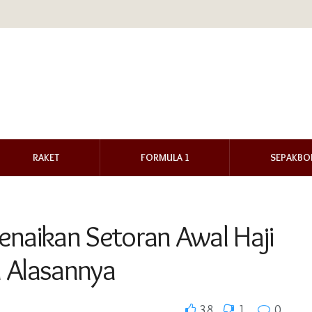
RAKET
FORMULA 1
SEPAKBO
enaikan Setoran Awal Haji
n Alasannya
38
1
0