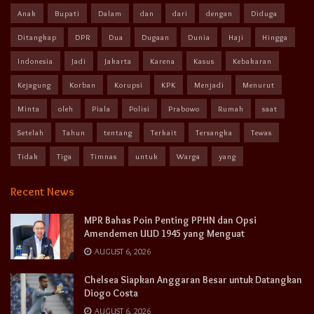
Anak
Bupati
Dalam
dan
dari
dengan
Diduga
Ditangkap
DPR
Dua
Dugaan
Dunia
Haji
Hingga
Indonesia
Jadi
Jakarta
Karena
Kasus
Kebakaran
Kejagung
Korban
Korupsi
KPK
Menjadi
Menurut
Minta
oleh
Piala
Polisi
Prabowo
Rumah
saat
Setelah
Tahun
tentang
Terkait
Tersangka
Tewas
Tidak
Tiga
Timnas
untuk
Warga
yang
Recent News
MPR Bahas Poin Penting PPHN dan Opsi
Amendemen UUD 1945 yang Menguat
AUGUST 6, 2026
Chelsea Siapkan Anggaran Besar untuk Datangkan
Diogo Costa
AUGUST 6, 2026