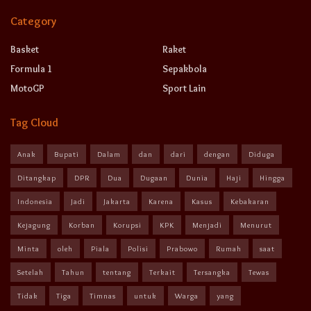
Category
Basket
Raket
Formula 1
Sepakbola
MotoGP
Sport Lain
Tag Cloud
Anak
Bupati
Dalam
dan
dari
dengan
Diduga
Ditangkap
DPR
Dua
Dugaan
Dunia
Haji
Hingga
Indonesia
Jadi
Jakarta
Karena
Kasus
Kebakaran
Kejagung
Korban
Korupsi
KPK
Menjadi
Menurut
Minta
oleh
Piala
Polisi
Prabowo
Rumah
saat
Setelah
Tahun
tentang
Terkait
Tersangka
Tewas
Tidak
Tiga
Timnas
untuk
Warga
yang