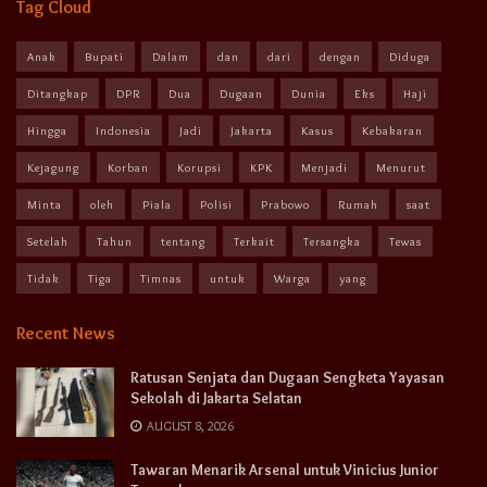
Tag Cloud
Anak
Bupati
Dalam
dan
dari
dengan
Diduga
Ditangkap
DPR
Dua
Dugaan
Dunia
Eks
Haji
Hingga
Indonesia
Jadi
Jakarta
Kasus
Kebakaran
Kejagung
Korban
Korupsi
KPK
Menjadi
Menurut
Minta
oleh
Piala
Polisi
Prabowo
Rumah
saat
Setelah
Tahun
tentang
Terkait
Tersangka
Tewas
Tidak
Tiga
Timnas
untuk
Warga
yang
Recent News
Ratusan Senjata dan Dugaan Sengketa Yayasan
Sekolah di Jakarta Selatan
AUGUST 8, 2026
Tawaran Menarik Arsenal untuk Vinicius Junior