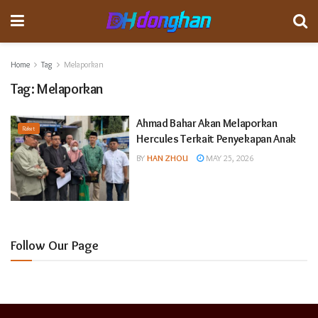
Home
Tag
Melaporkan
Tag:
Melaporkan
Ahmad Bahar Akan Melaporkan
Raket
Hercules Terkait Penyekapan Anak
BY
HAN ZHOU
MAY 25, 2026
Follow Our Page