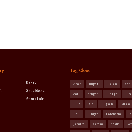
ry
Tag Cloud
Raket
Anak
Bupati
Dalam
dan
1
Sepakbola
dari
dengan
Diduga
Dit
Sport Lain
DPR
Dua
Dugaan
Dunia
Haji
Hingga
Indonesia
Ja
Jakarta
Karena
Kasus
Ke