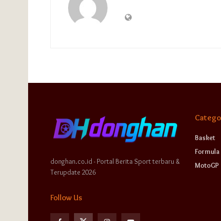
Catego
Basket
Formula 
donghan.co.id - Portal Berita Sport terbaru &
MotoGP
Terupdate 2026
Follow Us