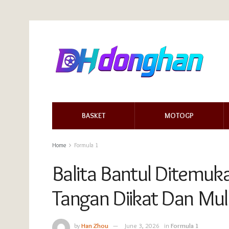
BASKET
MOTOGP
Home
Formula 1
Balita Bantul Ditemu
Tangan Diikat Dan Mul
by
Han Zhou
June 3, 2026
in
Formula 1