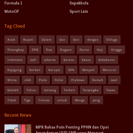
Formula 1
Sepakbola
MotoGP
Sport Lain
Tag Cloud
Anak
Bupati
Dalam
dan
dari
dengan
Diduga
Ditangkap
DPR
Dua
Dugaan
Dunia
Haji
Hingga
Indonesia
Jadi
Jakarta
Karena
Kasus
Kebakaran
Kejagung
Korban
Korupsi
KPK
Menjadi
Menurut
Minta
oleh
Piala
Polisi
Prabowo
Rumah
saat
Setelah
Tahun
tentang
Terkait
Tersangka
Tewas
Tidak
Tiga
Timnas
untuk
Warga
yang
Recent News
MPR Bahas Poin Penting PPHN dan Opsi
Amendemen UUD 1945 yang Menguat