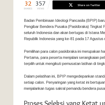
32
357
Share on Twitter
SHARES
VIEWS
Badan Pembinaan Ideologi Pancasila (BPIP) bar
Pengibar Bendera Pusaka (Paskibraka) Tingkat Pus
seluruh Indonesia dan akan bertugas di Istana M
Republik Indonesia yang ke-81 pada 17 Agustus
Pemilihan para calon paskibraka ini merupakan has
Pertama, para peserta menjalani serangkaian pela
terpilih untuk mengikuti pemusatan latihan di ting
Dalam pelatihan ini, BPIP mengedepankan standa
setiap calon. Penyaringan yang ketat ini bertuj
menjalankan tugas sakral pemandu bendera pusa
Proses Seleksi yang Ketat 