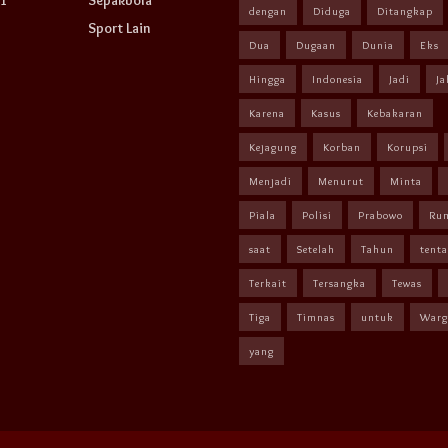
dengan
Diduga
Ditangkap
Sport Lain
Dua
Dugaan
Dunia
Eks
Hingga
Indonesia
Jadi
Ja
Karena
Kasus
Kebakaran
Kejagung
Korban
Korupsi
Menjadi
Menurut
Minta
Piala
Polisi
Prabowo
Ru
saat
Setelah
Tahun
tent
Terkait
Tersangka
Tewas
Tiga
Timnas
untuk
Warg
yang