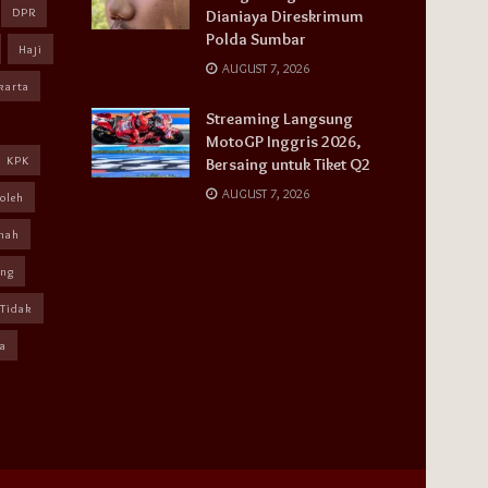
DPR
Dianiaya Direskrimum
Polda Sumbar
Haji
AUGUST 7, 2026
karta
Streaming Langsung
MotoGP Inggris 2026,
KPK
Bersaing untuk Tiket Q2
AUGUST 7, 2026
oleh
mah
ang
Tidak
a