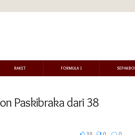
RAKET
FORMULA 1
SEPAKBO
on Paskibraka dari 38
39
0
0