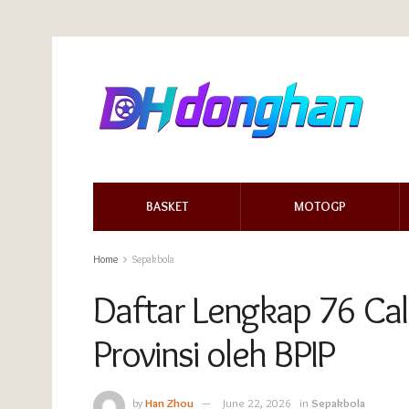
BASKET
MOTOGP
Home
Sepakbola
Daftar Lengkap 76 Cal
Provinsi oleh BPIP
by
Han Zhou
June 22, 2026
in
Sepakbola