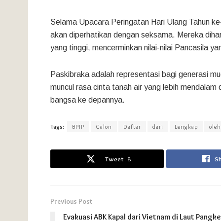
Selama Upacara Peringatan Hari Ulang Tahun ke
akan diperhatikan dengan seksama. Mereka dihar
yang tinggi, mencerminkan nilai-nilai Pancasila 
Paskibraka adalah representasi bagi generasi mu
muncul rasa cinta tanah air yang lebih mendala
bangsa ke depannya.
Tags:
BPIP
Calon
Daftar
dari
Lengkap
oleh
Tweet
8
S
Previous Post
Evakuasi ABK Kapal dari Vietnam di Laut Pangk