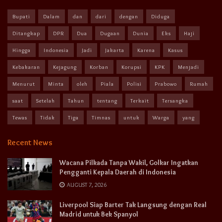
Bupati
Dalam
dan
dari
dengan
Diduga
Ditangkap
DPR
Dua
Dugaan
Dunia
Eks
Haji
Hingga
Indonesia
Jadi
Jakarta
Karena
Kasus
Kebakaran
Kejagung
Korban
Korupsi
KPK
Menjadi
Menurut
Minta
oleh
Piala
Polisi
Prabowo
Rumah
saat
Setelah
Tahun
tentang
Terkait
Tersangka
Tewas
Tidak
Tiga
Timnas
untuk
Warga
yang
Recent News
Wacana Pilkada Tanpa Wakil, Golkar Ingatkan
Pengganti Kepala Daerah di Indonesia
AUGUST 7, 2026
Liverpool Siap Barter Tak Langsung dengan Real
Madrid untuk Bek Spanyol