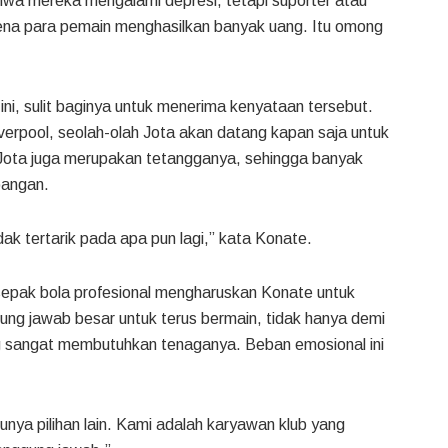
a mereka mengalami depresi, tetapi suporter atau
ena para pemain menghasilkan banyak uang. Itu omong
i, sulit baginya untuk menerima kenyataan tersebut.
Liverpool, seolah-olah Jota akan datang kapan saja untuk
 Jota juga merupakan tetangganya, sehingga banyak
pangan.
ak tertarik pada apa pun lagi,” kata Konate.
 sepak bola profesional mengharuskan Konate untuk
gung jawab besar untuk terus bermain, tidak hanya demi
ang sangat membutuhkan tenaganya. Beban emosional ini
nya pilihan lain. Kami adalah karyawan klub yang