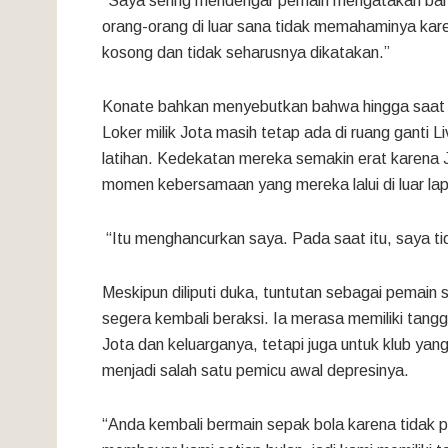
“Saya sering mendengar pemain mengatakan bahw
orang-orang di luar sana tidak memahaminya kar
kosong dan tidak seharusnya dikatakan.”
Konate bahkan menyebutkan bahwa hingga saat in
Loker milik Jota masih tetap ada di ruang ganti 
latihan. Kedekatan mereka semakin erat karena
momen kebersamaan yang mereka lalui di luar la
“Itu menghancurkan saya. Pada saat itu, saya tid
Meskipun diliputi duka, tuntutan sebagai pemain
segera kembali beraksi. Ia merasa memiliki tang
Jota dan keluarganya, tetapi juga untuk klub y
menjadi salah satu pemicu awal depresinya.
“Anda kembali bermain sepak bola karena tidak pu