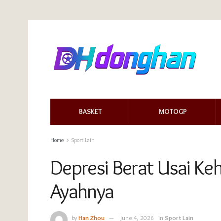
BASKET
MOTOGP
Home
Sport Lain
Depresi Berat Usai Keh
Ayahnya
by
Han Zhou
June 4, 2026
in
Sport Lain