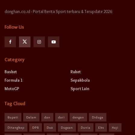
donghan.co.id - Portal Berita Sport terbaru & Terupdate 2026
Follow Us
Category
Basket
Raket
Formula 1
Sepakbola
MotoGP
Sport Lain
Tag Cloud
Bupati
Dalam
dan
dari
dengan
Diduga
Ditangkap
DPR
Dua
Dugaan
Dunia
Eks
Haji