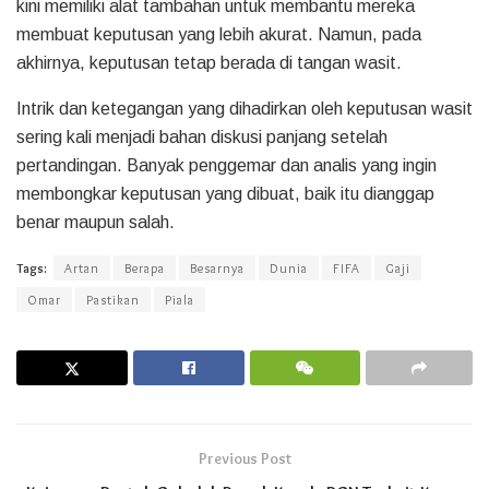
kini memiliki alat tambahan untuk membantu mereka
membuat keputusan yang lebih akurat. Namun, pada
akhirnya, keputusan tetap berada di tangan wasit.
Intrik dan ketegangan yang dihadirkan oleh keputusan wasit
sering kali menjadi bahan diskusi panjang setelah
pertandingan. Banyak penggemar dan analis yang ingin
membongkar keputusan yang dibuat, baik itu dianggap
benar maupun salah.
Tags:
Artan
Berapa
Besarnya
Dunia
FIFA
Gaji
Omar
Pastikan
Piala
Previous Post