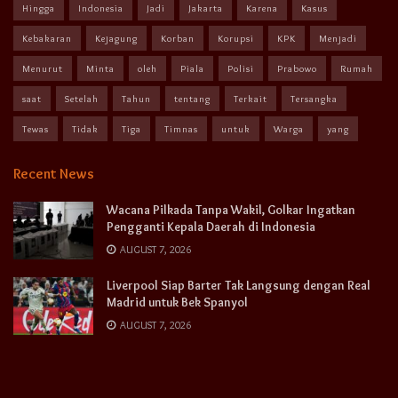
Hingga
Indonesia
Jadi
Jakarta
Karena
Kasus
Kebakaran
Kejagung
Korban
Korupsi
KPK
Menjadi
Menurut
Minta
oleh
Piala
Polisi
Prabowo
Rumah
saat
Setelah
Tahun
tentang
Terkait
Tersangka
Tewas
Tidak
Tiga
Timnas
untuk
Warga
yang
Recent News
Wacana Pilkada Tanpa Wakil, Golkar Ingatkan
Pengganti Kepala Daerah di Indonesia
AUGUST 7, 2026
Liverpool Siap Barter Tak Langsung dengan Real
Madrid untuk Bek Spanyol
AUGUST 7, 2026