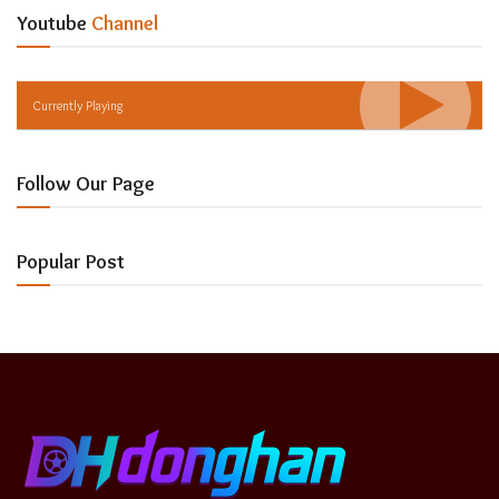
Youtube
Channel
Currently Playing
Follow Our Page
Popular Post