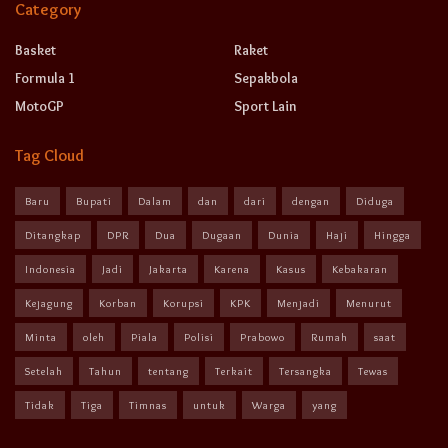
Category
Basket
Raket
Formula 1
Sepakbola
MotoGP
Sport Lain
Tag Cloud
Baru
Bupati
Dalam
dan
dari
dengan
Diduga
Ditangkap
DPR
Dua
Dugaan
Dunia
Haji
Hingga
Indonesia
Jadi
Jakarta
Karena
Kasus
Kebakaran
Kejagung
Korban
Korupsi
KPK
Menjadi
Menurut
Minta
oleh
Piala
Polisi
Prabowo
Rumah
saat
Setelah
Tahun
tentang
Terkait
Tersangka
Tewas
Tidak
Tiga
Timnas
untuk
Warga
yang