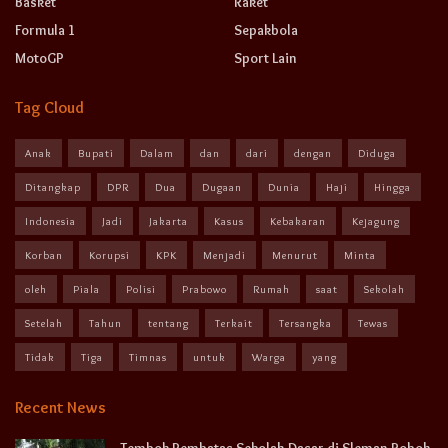
Basket
Raket
Formula 1
Sepakbola
MotoGP
Sport Lain
Tag Cloud
Anak
Bupati
Dalam
dan
dari
dengan
Diduga
Ditangkap
DPR
Dua
Dugaan
Dunia
Haji
Hingga
Indonesia
Jadi
Jakarta
Kasus
Kebakaran
Kejagung
Korban
Korupsi
KPK
Menjadi
Menurut
Minta
oleh
Piala
Polisi
Prabowo
Rumah
saat
Sekolah
Setelah
Tahun
tentang
Terkait
Tersangka
Tewas
Tidak
Tiga
Timnas
untuk
Warga
yang
Recent News