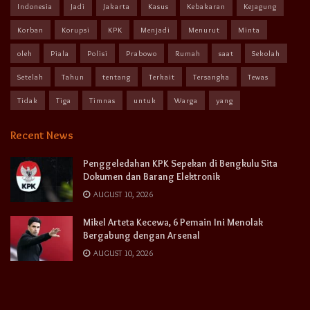
Indonesia
Jadi
Jakarta
Kasus
Kebakaran
Kejagung
Korban
Korupsi
KPK
Menjadi
Menurut
Minta
oleh
Piala
Polisi
Prabowo
Rumah
saat
Sekolah
Setelah
Tahun
tentang
Terkait
Tersangka
Tewas
Tidak
Tiga
Timnas
untuk
Warga
yang
Recent News
Penggeledahan KPK Sepekan di Bengkulu Sita
Dokumen dan Barang Elektronik
AUGUST 10, 2026
Mikel Arteta Kecewa, 6 Pemain Ini Menolak
Bergabung dengan Arsenal
AUGUST 10, 2026