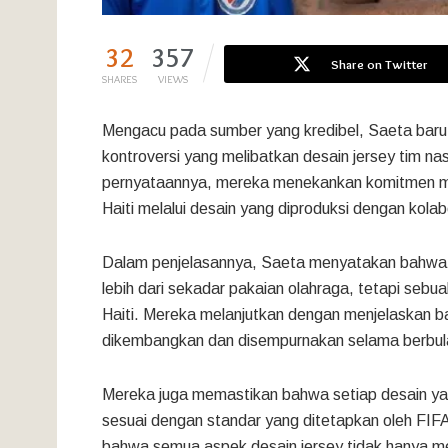
32
357
Share on Twitter
SHARES
VIEWS
Mengacu pada sumber yang kredibel, Saeta baru-
kontroversi yang melibatkan desain jersey tim na
pernyataannya, mereka menekankan komitmen m
Haiti melalui desain yang diproduksi dengan kola
Dalam penjelasannya, Saeta menyatakan bahwa k
lebih dari sekadar pakaian olahraga, tetapi seb
Haiti. Mereka melanjutkan dengan menjelaskan 
dikembangkan dan disempurnakan selama berbul
Mereka juga memastikan bahwa setiap desain yang
sesuai dengan standar yang ditetapkan oleh FIF
bahwa semua aspek desain jersey tidak hanya meme