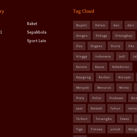
ry
Tag Cloud
Raket
Bupati
Dalam
dan
dari
1
Sepakbola
dengan
Diduga
Ditangkap
Sport Lain
Dua
Dugaan
Dunia
Eks
Hingga
Indonesia
Jadi
Ja
Karena
Kasus
Kebakaran
Kejagung
Korban
Korupsi
Menjadi
Menurut
Minta
Piala
Polisi
Prabowo
Ru
saat
Setelah
Tahun
tent
Terkait
Tersangka
Tewas
Tiga
Timnas
untuk
Warg