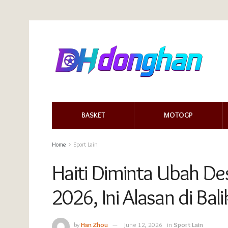
BASKET
MOTOGP
Home
Sport Lain
Haiti Diminta Ubah Des
2026, Ini Alasan di Bal
by
Han Zhou
June 12, 2026
in
Sport Lain