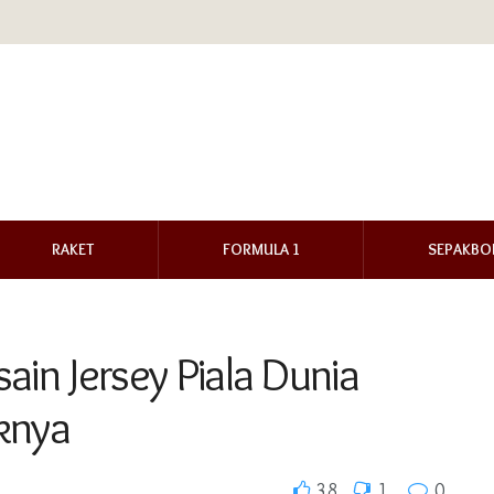
RAKET
FORMULA 1
SEPAKBO
ain Jersey Piala Dunia
iknya
38
1
0