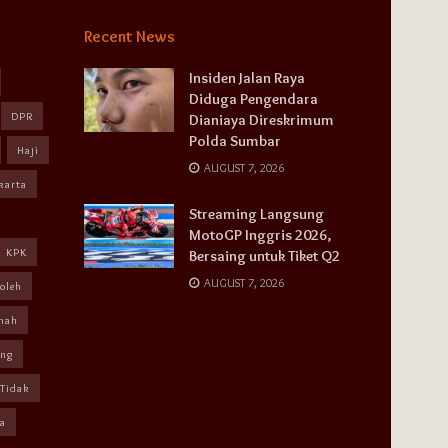
Recent News
Insiden Jalan Raya
Diduga Pengendara
DPR
Dianiaya Direskrimum
Polda Sumbar
Haji
AUGUST 7, 2026
karta
Streaming Langsung
MotoGP Inggris 2026,
KPK
Bersaing untuk Tiket Q2
AUGUST 7, 2026
oleh
mah
ang
Tidak
a