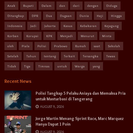
Anak
Bupati
Dalam
dan
dari
dengan
Diduga
Ditangkap
DPR
Dua
Dugaan
Dunia
Haji
Hingga
Indonesia
Jadi
Jakarta
Kasus
Kebakaran
Kejagung
Korban
Korupsi
KPK
Menjadi
Menurut
Minta
oleh
Piala
Polisi
Prabowo
Rumah
saat
Sekolah
Setelah
Tahun
tentang
Terkait
Tersangka
Tewas
Tidak
Tiga
Timnas
untuk
Warga
yang
Recent News
Polisi Tangkap 5 Pelaku Aniaya dan Memaksa Pria
untuk Masturbasi di Tangerang
AUGUST 9, 2026
Jorge Martin Menang Sprint Race, Marc Marquez
Hanya Dapat 1 Poin
AUGUST 9, 2026