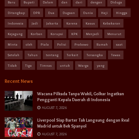
Baru
Bupati
Dalam
dan
dari
dengan
Diduga
Ditangkap
DPR
Dua
Dugaan
Dunia
Haji
Hingga
Indonesia
Jadi
Jakarta
Karena
Kasus
Kebakaran
Kejagung
Korban
Korupsi
KPK
Menjadi
Menurut
Minta
oleh
Piala
Polisi
Prabowo
Rumah
saat
Setelah
Tahun
tentang
Terkait
Tersangka
Tewas
Tidak
Tiga
Timnas
untuk
Warga
yang
Recent News
Wacana Pilkada Tanpa Wakil, Golkar Ingatkan
Pengganti Kepala Daerah di Indonesia
AUGUST 7, 2026
Liverpool Siap Barter Tak Langsung dengan Real
Madrid untuk Bek Spanyol
AUGUST 7, 2026