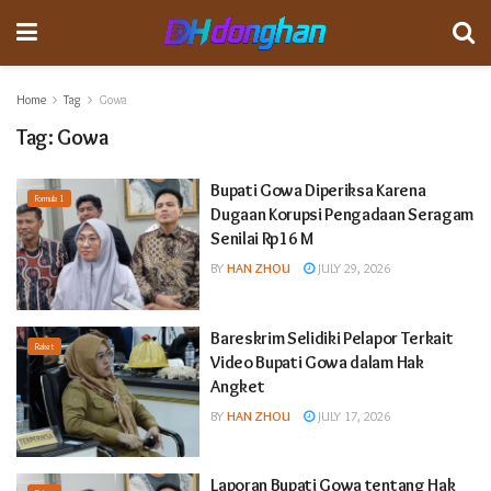
Home
Tag
Gowa
Tag:
Gowa
Bupati Gowa Diperiksa Karena
Formula 1
Dugaan Korupsi Pengadaan Seragam
Senilai Rp16 M
BY
HAN ZHOU
JULY 29, 2026
Bareskrim Selidiki Pelapor Terkait
Raket
Video Bupati Gowa dalam Hak
Angket
BY
HAN ZHOU
JULY 17, 2026
Laporan Bupati Gowa tentang Hak