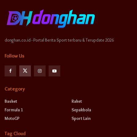
donghan.co.id - Portal Berita Sport terbaru & Terupdate 2026
Follow Us
Category
Basket
Raket
Formula 1
Sepakbola
MotoGP
Sport Lain
Tag Cloud