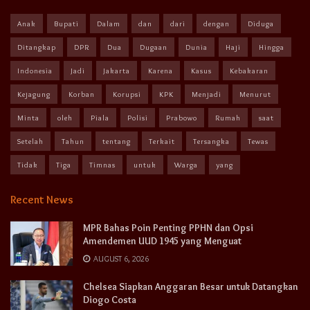
Anak
Bupati
Dalam
dan
dari
dengan
Diduga
Ditangkap
DPR
Dua
Dugaan
Dunia
Haji
Hingga
Indonesia
Jadi
Jakarta
Karena
Kasus
Kebakaran
Kejagung
Korban
Korupsi
KPK
Menjadi
Menurut
Minta
oleh
Piala
Polisi
Prabowo
Rumah
saat
Setelah
Tahun
tentang
Terkait
Tersangka
Tewas
Tidak
Tiga
Timnas
untuk
Warga
yang
Recent News
MPR Bahas Poin Penting PPHN dan Opsi
Amendemen UUD 1945 yang Menguat
AUGUST 6, 2026
Chelsea Siapkan Anggaran Besar untuk Datangkan
Diogo Costa