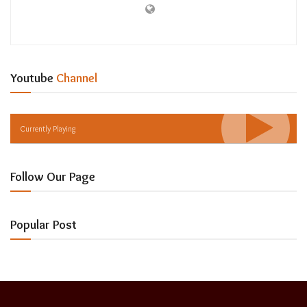
Youtube
Channel
Currently Playing
Follow Our Page
Popular Post