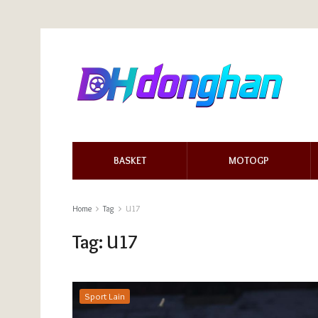
BASKET
MOTOGP
Home
Tag
U17
Tag:
U17
Sport Lain