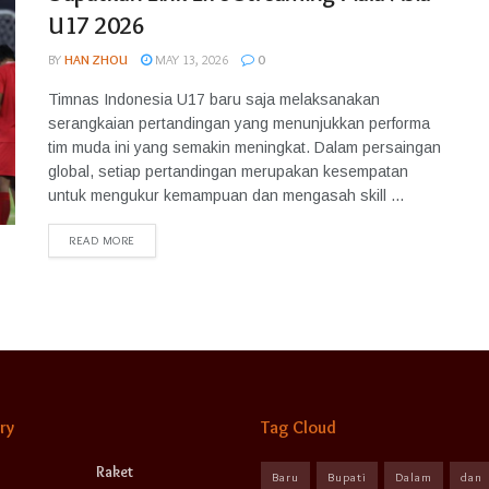
U17 2026
BY
HAN ZHOU
MAY 13, 2026
0
Timnas Indonesia U17 baru saja melaksanakan
serangkaian pertandingan yang menunjukkan performa
tim muda ini yang semakin meningkat. Dalam persaingan
global, setiap pertandingan merupakan kesempatan
untuk mengukur kemampuan dan mengasah skill ...
READ MORE
ry
Tag Cloud
Raket
Baru
Bupati
Dalam
dan