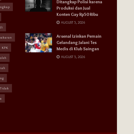
Ditangkap Polisi karena
angkap
Produksi dan Jual
Konten Gay Rp50 Ribu
AUGUST 5, 2026
di
Arsenal Izinkan Pemain
bakaran
Gelandang Jalani Tes
KPK
Medis di Klub Saingan
AUGUST 5, 2026
oleh
mah
ang
Tidak
a