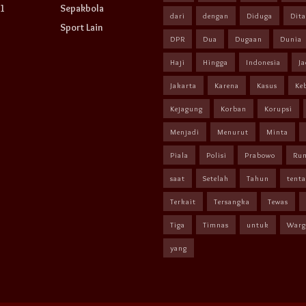
1
Sepakbola
dari
dengan
Diduga
Dit
Sport Lain
DPR
Dua
Dugaan
Dunia
Haji
Hingga
Indonesia
Ja
Jakarta
Karena
Kasus
Ke
Kejagung
Korban
Korupsi
Menjadi
Menurut
Minta
Piala
Polisi
Prabowo
Ru
saat
Setelah
Tahun
tent
Terkait
Tersangka
Tewas
Tiga
Timnas
untuk
Warg
yang