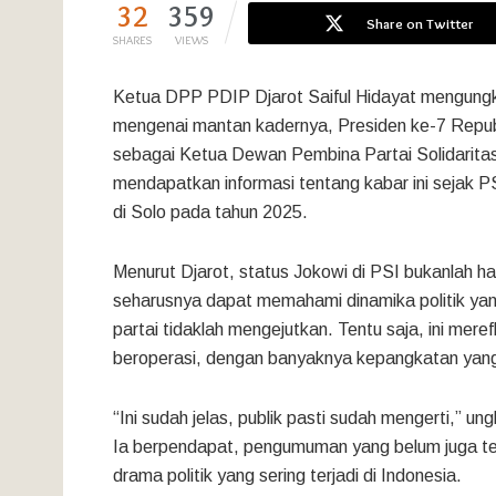
32
359
Share on Twitter
SHARES
VIEWS
Ketua DPP PDIP Djarot Saiful Hidayat mengungka
mengenai mantan kadernya, Presiden ke-7 Repub
sebagai Ketua Dewan Pembina Partai Solidaritas
mendapatkan informasi tentang kabar ini sejak 
di Solo pada tahun 2025.
Menurut Djarot, status Jokowi di PSI bukanlah 
seharusnya dapat memahami dinamika politik yang
partai tidaklah mengejutkan. Tentu saja, ini meref
beroperasi, dengan banyaknya kepangkatan yang
“Ini sudah jelas, publik pasti sudah mengerti,” 
Ia berpendapat, pengumuman yang belum juga terj
drama politik yang sering terjadi di Indonesia.