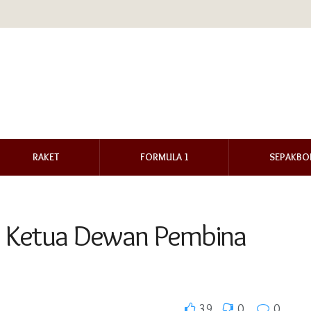
RAKET
FORMULA 1
SEPAKBO
ai Ketua Dewan Pembina
39
0
0