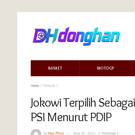
BASKET
MOTOGP
Home
Formula 1
Jokowi Terpilih Sebag
PSI Menurut PDIP
by
Han Zhou
May 30, 2026
in
Formula 1