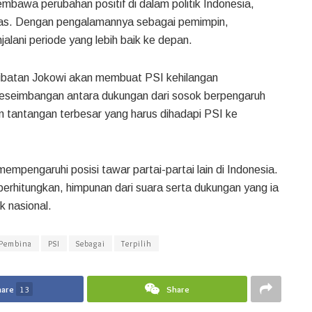
bawa perubahan positif di dalam politik Indonesia,
itas. Dengan pengalamannya sebagai pemimpin,
lani periode yang lebih baik ke depan.
libatan Jokowi akan membuat PSI kehilangan
 keseimbangan antara dukungan dari sosok berpengaruh
kan tantangan terbesar yang harus dihadapi PSI ke
empengaruhi posisi tawar partai-partai lain di Indonesia.
erhitungkan, himpunan dari suara serta dukungan yang ia
k nasional.
Pembina
PSI
Sebagai
Terpilih
hare
13
Share