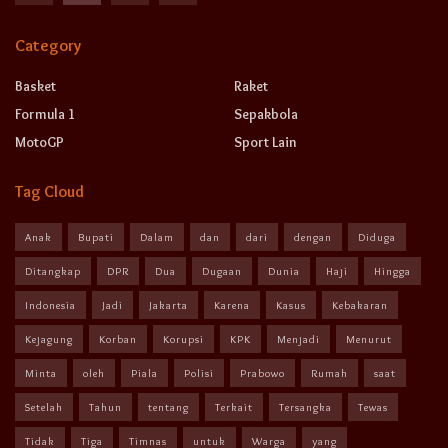
Category
Basket
Raket
Formula 1
Sepakbola
MotoGP
Sport Lain
Tag Cloud
Anak
Bupati
Dalam
dan
dari
dengan
Diduga
Ditangkap
DPR
Dua
Dugaan
Dunia
Haji
Hingga
Indonesia
Jadi
Jakarta
Karena
Kasus
Kebakaran
Kejagung
Korban
Korupsi
KPK
Menjadi
Menurut
Minta
oleh
Piala
Polisi
Prabowo
Rumah
saat
Setelah
Tahun
tentang
Terkait
Tersangka
Tewas
Tidak
Tiga
Timnas
untuk
Warga
yang