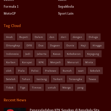
Formula 1
Sepakbola
MotoGP
Sport Lain
Tag Cloud
Anak
Bupati
Dalam
dan
dari
dengan
Diduga
Ditangkap
DPR
Dua
Dugaan
Dunia
Haji
Hingga
Indonesia
Jadi
Jakarta
Kasus
Kebakaran
Kejagung
Korban
Korupsi
KPK
Menjadi
Menurut
Minta
oleh
Piala
Polisi
Prabowo
Rumah
saat
Sekolah
Setelah
Tahun
tentang
Terkait
Tersangka
Tewas
Tidak
Tiga
Timnas
untuk
Warga
yang
Recent News
Penggeledahan KPK Sepekan di Bengkulu Sita