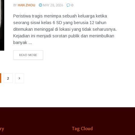
BY
HAN ZHOU
MAY 28, 2026
0
Peristiwa tragis menimpa sebuah keluarga ketika
seorang siswi kelas 6 SD yang berusia 12 tahun
ditemukan meninggal di lokasi yang tidak seharusnya.
Kejadian ini menjadi sorotan publik dan menimbulkan
banyak ...
READ MORE
2
ry
Tag Cloud