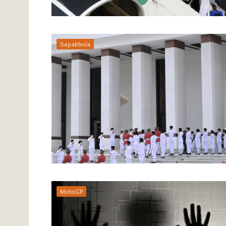
Sepakbola
MotoGP