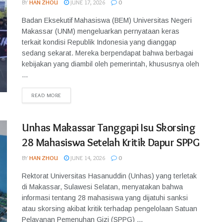
BY
HAN ZHOU
JUNE 17, 2026
0
Badan Eksekutif Mahasiswa (BEM) Universitas Negeri
Makassar (UNM) mengeluarkan pernyataan keras
terkait kondisi Republik Indonesia yang dianggap
sedang sekarat. Mereka berpendapat bahwa berbagai
kebijakan yang diambil oleh pemerintah, khususnya oleh
...
READ MORE
Unhas Makassar Tanggapi Isu Skorsing
28 Mahasiswa Setelah Kritik Dapur SPPG
BY
HAN ZHOU
JUNE 14, 2026
0
Rektorat Universitas Hasanuddin (Unhas) yang terletak
di Makassar, Sulawesi Selatan, menyatakan bahwa
informasi tentang 28 mahasiswa yang dijatuhi sanksi
atau skorsing akibat kritik terhadap pengelolaan Satuan
Pelayanan Pemenuhan Gizi (SPPG) ...