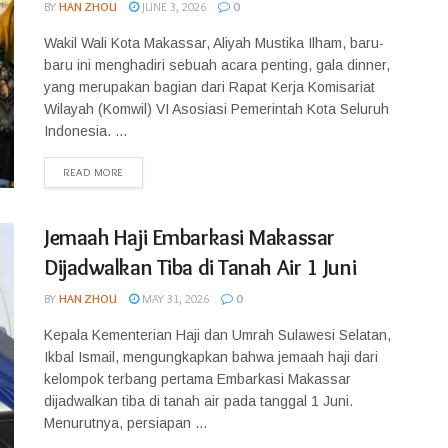
BY
HAN ZHOU
JUNE 3, 2026
0
Wakil Wali Kota Makassar, Aliyah Mustika Ilham, baru-
baru ini menghadiri sebuah acara penting, gala dinner,
yang merupakan bagian dari Rapat Kerja Komisariat
Wilayah (Komwil) VI Asosiasi Pemerintah Kota Seluruh
Indonesia. ...
READ MORE
Jemaah Haji Embarkasi Makassar
Dijadwalkan Tiba di Tanah Air 1 Juni
BY
HAN ZHOU
MAY 31, 2026
0
Kepala Kementerian Haji dan Umrah Sulawesi Selatan,
Ikbal Ismail, mengungkapkan bahwa jemaah haji dari
kelompok terbang pertama Embarkasi Makassar
dijadwalkan tiba di tanah air pada tanggal 1 Juni.
Menurutnya, persiapan ...