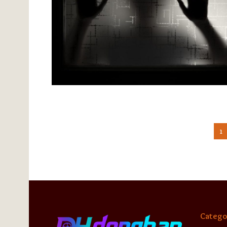
1
Catego