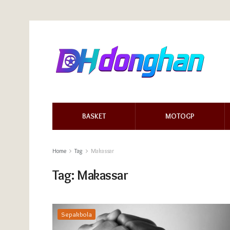
BASKET
MOTOGP
Home
Tag
Makassar
Tag:
Makassar
Sepakbola