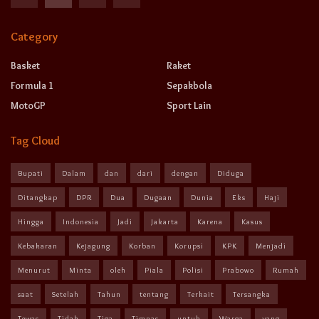
Category
Basket
Raket
Formula 1
Sepakbola
MotoGP
Sport Lain
Tag Cloud
Bupati
Dalam
dan
dari
dengan
Diduga
Ditangkap
DPR
Dua
Dugaan
Dunia
Eks
Haji
Hingga
Indonesia
Jadi
Jakarta
Karena
Kasus
Kebakaran
Kejagung
Korban
Korupsi
KPK
Menjadi
Menurut
Minta
oleh
Piala
Polisi
Prabowo
Rumah
saat
Setelah
Tahun
tentang
Terkait
Tersangka
Tewas
Tidak
Tiga
Timnas
untuk
Warga
yang