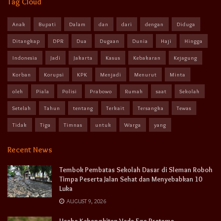
Tag Cloud
Anak
Bupati
Dalam
dan
dari
dengan
Diduga
Ditangkap
DPR
Dua
Dugaan
Dunia
Haji
Hingga
Indonesia
Jadi
Jakarta
Kasus
Kebakaran
Kejagung
Korban
Korupsi
KPK
Menjadi
Menurut
Minta
oleh
Piala
Polisi
Prabowo
Rumah
saat
Sekolah
Setelah
Tahun
tentang
Terkait
Tersangka
Tewas
Tidak
Tiga
Timnas
untuk
Warga
yang
Recent News
Tembok Pembatas Sekolah Dasar di Sleman Roboh
Timpa Peserta Jalan Sehat dan Menyebabkan 10
Luka
AUGUST 9, 2026