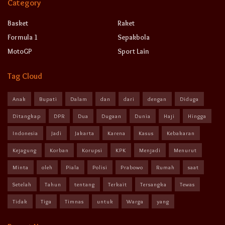
Category
Basket
Raket
Formula 1
Sepakbola
MotoGP
Sport Lain
Tag Cloud
Anak
Bupati
Dalam
dan
dari
dengan
Diduga
Ditangkap
DPR
Dua
Dugaan
Dunia
Haji
Hingga
Indonesia
Jadi
Jakarta
Karena
Kasus
Kebakaran
Kejagung
Korban
Korupsi
KPK
Menjadi
Menurut
Minta
oleh
Piala
Polisi
Prabowo
Rumah
saat
Setelah
Tahun
tentang
Terkait
Tersangka
Tewas
Tidak
Tiga
Timnas
untuk
Warga
yang