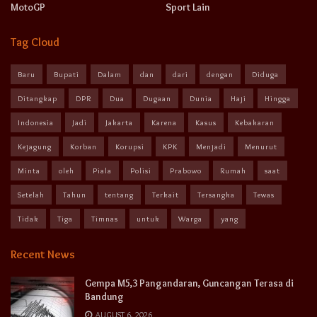
MotoGP
Sport Lain
Tag Cloud
Baru
Bupati
Dalam
dan
dari
dengan
Diduga
Ditangkap
DPR
Dua
Dugaan
Dunia
Haji
Hingga
Indonesia
Jadi
Jakarta
Karena
Kasus
Kebakaran
Kejagung
Korban
Korupsi
KPK
Menjadi
Menurut
Minta
oleh
Piala
Polisi
Prabowo
Rumah
saat
Setelah
Tahun
tentang
Terkait
Tersangka
Tewas
Tidak
Tiga
Timnas
untuk
Warga
yang
Recent News
Gempa M5,3 Pangandaran, Guncangan Terasa di
Bandung
AUGUST 6, 2026