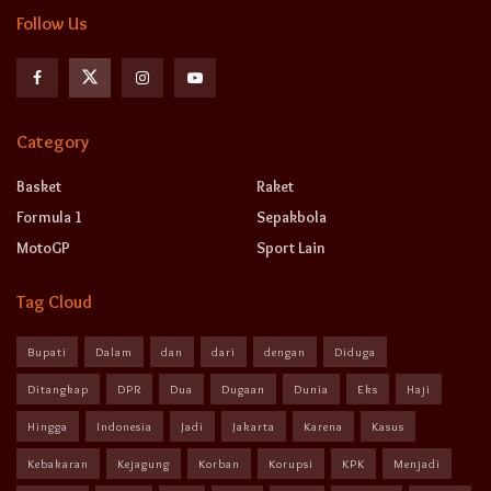
Follow Us
Category
Basket
Raket
Formula 1
Sepakbola
MotoGP
Sport Lain
Tag Cloud
Bupati
Dalam
dan
dari
dengan
Diduga
Ditangkap
DPR
Dua
Dugaan
Dunia
Eks
Haji
Hingga
Indonesia
Jadi
Jakarta
Karena
Kasus
Kebakaran
Kejagung
Korban
Korupsi
KPK
Menjadi