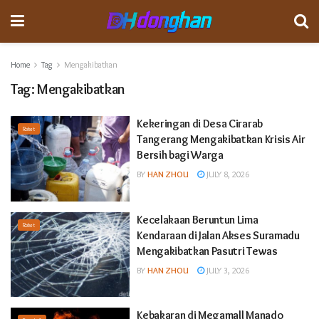
Home
Tag
Mengakibatkan
Tag:
Mengakibatkan
Kekeringan di Desa Cirarab
Raket
Tangerang Mengakibatkan Krisis Air
Bersih bagi Warga
BY
HAN ZHOU
JULY 8, 2026
Kecelakaan Beruntun Lima
Raket
Kendaraan di Jalan Akses Suramadu
Mengakibatkan Pasutri Tewas
BY
HAN ZHOU
JULY 3, 2026
Kebakaran di Megamall Manado