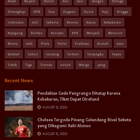
Anak
Bupati
Dalam
dan
dari
dengan
Diduga
Ditangkap
DPR
Dua
Dugaan
Dunia
Haji
Hingga
Indonesia
Jadi
Jakarta
Karena
Kasus
Kebakaran
Kejagung
Korban
Korupsi
KPK
Menjadi
Menurut
Minta
oleh
Piala
Polisi
Prabowo
Rumah
saat
Setelah
Tahun
tentang
Terkait
Tersangka
Tewas
Tidak
Tiga
Timnas
untuk
Warga
yang
Recent News
Pendakian Gede Pangrango Ditutup Karena
Kebakaran, Tiket Dapat Direfund
AUGUST 8, 2026
Chelsea Tergoda Pinang Gelandang Rival Sekota
yang Dikagumi Xabi Alonso
AUGUST 8, 2026