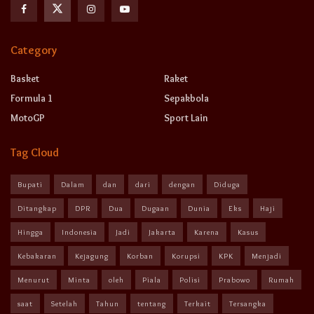
Category
Basket
Raket
Formula 1
Sepakbola
MotoGP
Sport Lain
Tag Cloud
Bupati
Dalam
dan
dari
dengan
Diduga
Ditangkap
DPR
Dua
Dugaan
Dunia
Eks
Haji
Hingga
Indonesia
Jadi
Jakarta
Karena
Kasus
Kebakaran
Kejagung
Korban
Korupsi
KPK
Menjadi
Menurut
Minta
oleh
Piala
Polisi
Prabowo
Rumah
saat
Setelah
Tahun
tentang
Terkait
Tersangka