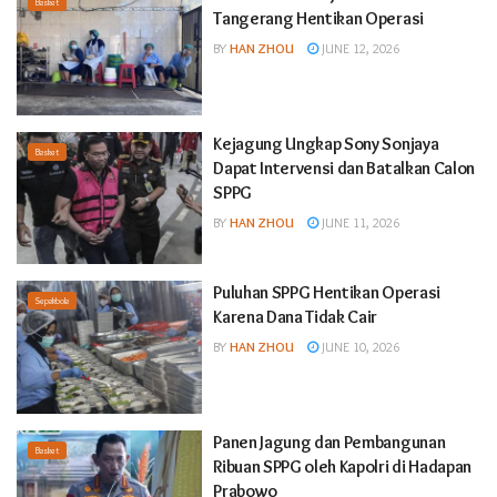
Basket
Tangerang Hentikan Operasi
BY
HAN ZHOU
JUNE 12, 2026
Kejagung Ungkap Sony Sonjaya
Basket
Dapat Intervensi dan Batalkan Calon
SPPG
BY
HAN ZHOU
JUNE 11, 2026
Puluhan SPPG Hentikan Operasi
Sepakbola
Karena Dana Tidak Cair
BY
HAN ZHOU
JUNE 10, 2026
Panen Jagung dan Pembangunan
Basket
Ribuan SPPG oleh Kapolri di Hadapan
Prabowo