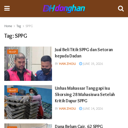
Home
Tag
SPPG
Tag:
SPPG
Jual Beli Titik SPPG dan Setoran
MotoGP
kepada Dadan
BY
HAN ZHOU
JUNE 19, 2026
Unhas Makassar Tanggapi Isu
MotoGP
Skorsing 28 Mahasiswa Setelah
Kritik Dapur SPPG
BY
HAN ZHOU
JUNE 14, 2026
Dana Belum Cair, 62 SPPG