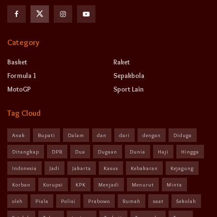
Category
Basket
Raket
Formula 1
Sepakbola
MotoGP
Sport Lain
Tag Cloud
Anak
Bupati
Dalam
dan
dari
dengan
Diduga
Ditangkap
DPR
Dua
Dugaan
Dunia
Haji
Hingga
Indonesia
Jadi
Jakarta
Kasus
Kebakaran
Kejagung
Korban
Korupsi
KPK
Menjadi
Menurut
Minta
oleh
Piala
Polisi
Prabowo
Rumah
saat
Sekolah