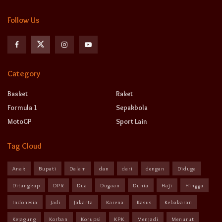
Follow Us
Category
Basket
Raket
Formula 1
Sepakbola
MotoGP
Sport Lain
Tag Cloud
Anak
Bupati
Dalam
dan
dari
dengan
Diduga
Ditangkap
DPR
Dua
Dugaan
Dunia
Haji
Hingga
Indonesia
Jadi
Jakarta
Karena
Kasus
Kebakaran
Kejagung
Korban
Korupsi
KPK
Menjadi
Menurut